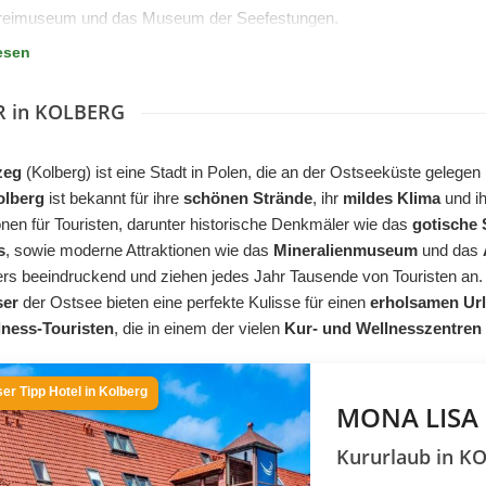
reimuseum und das Museum der Seefestungen.
esen
R in KOLBERG
zeg
(Kolberg) ist eine Stadt in Polen, die an der Ostseeküste gelegen is
olberg
ist bekannt für ihre
schönen Strände
, ihr
mildes Klima
und ih
onen für Touristen, darunter historische Denkmäler wie das
gotische 
s
, sowie moderne Attraktionen wie das
Mineralienmuseum
und das
rs beeindruckend und ziehen jedes Jahr Tausende von Touristen an.
er
der Ostsee bieten eine perfekte Kulisse für einen
erholsamen Ur
lness-Touristen
, die in einem der vielen
Kur- und Wellnesszentren
er Tipp Hotel in Kolberg
MONA LISA
Kururlaub in K