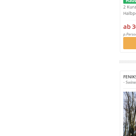
Haus
Halbp
ab 3
p.Perso
FENIK
- Swin