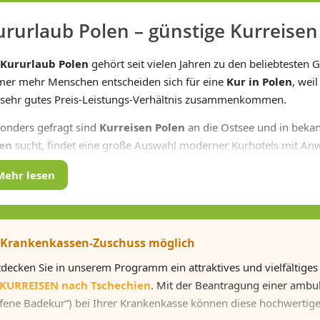
ururlaub Polen – günstige Kurreisen
Kururlaub Polen
gehört seit vielen Jahren zu den beliebtesten 
er mehr Menschen entscheiden sich für eine
Kur in Polen
, wei
 sehr gutes Preis-Leistungs-Verhältnis zusammenkommen.
onders gefragt sind
Kurreisen Polen
an die Ostsee und in bekan
en
sucht, findet eine große Auswahl moderner Kurhotels mit An
ilkur Polen
Mehr lesen
e klassische
Heilkur Polen
umfasst Massagen, Moorpackungen, He
egungstherapie.
 Krankenkassen-Zuschuss möglich
rurlaub Polen Ostsee
tdecken Sie in unserem Programm ein attraktives und vielfältige
r beliebt ist der
Kururlaub Polen Ostsee
. Kurorte wie Kolberg
KURREISEN nach Tschechien
. Mit der Beantragung einer amb
ekt am Meer.
fene Badekur“) bei Ihrer Krankenkasse können diese hochwertige
rurlaub Polen Gebirge