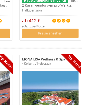
- nicht im Preis
Haustürabholung möglich
- nicht im Preis
2 Kuranwendungen pro Werktag + Ärztliches Untersuchung
2 Kuranwendungen pro Werktag
Halbpension
ab 412 €
p.Person/p.Woche
Preise ansehen
Tip Hotel
Tip Hotel
MONA LISA Wellness & Spa
- Kolberg / Kołobrzeg