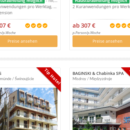
türabholung möglich
- nicht im Preis
Haustürabholung möglich
2 Kuranwendungen pro Werktag, Ärztliches Eingangsgespräch
ension
07 €
ab 307 €
n/p.Woche
p.Person/p.Woche
Preise ansehen
Preise ansehen
Tip Hotel
S
BAGINSKI & Chabinka SPA
emünde / Świnoujście
Misdroy / Międzyzdroje