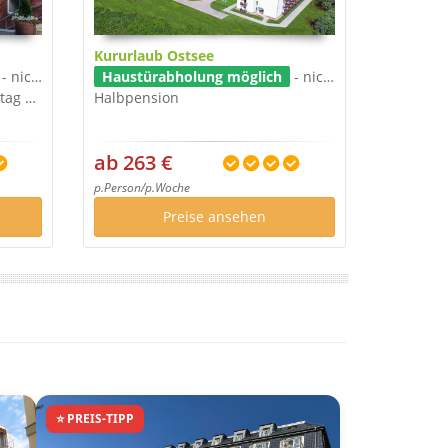
Kururlaub Ostsee
- nicht im Preis
Haustürabholung möglich
- nicht im Preis
2 Kuranwendungen pro Werktag Eingangsuntersuchung
Halbpension
ab 263 €
p.Person/p.Woche
Preise ansehen
⭐ PREIS-TIPP