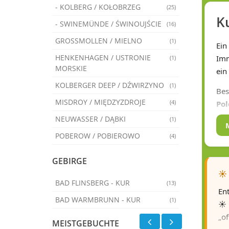
- KOLBERG / KOŁOBRZEG
(25)
K
- SWINEMÜNDE / ŚWINOUJŚCIE
(16)
GROSSMOLLEN / MIELNO
(1)
Ein
HENKENHAGEN / USTRONIE
Imm
(1)
MORSKIE
ein
KOLBERGER DEEP / DŹWIRZYNO
(1)
Bes
MISDROY / MIĘDZYZDROJE
(4)
Pol
NEUWASSER / DĄBKI
(1)
He
POBEROW / POBIEROWO
(4)
Ein
Bew
GEBIRGE
☀️
Ku
BAD FLINSBERG - KUR
(13)
En
Seh
BAD WARMBRUNN - KUR
(1)
☀️
dir
„of
MEISTGEBUCHTE
Ku