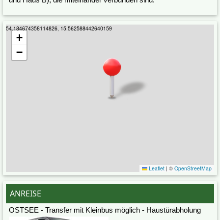
54.184674358114826, 15.562588442640159
+
−
Leaflet
|
©
OpenStreetMap
ANREISE
OSTSEE - Transfer mit Kleinbus möglich - Haustürabholung