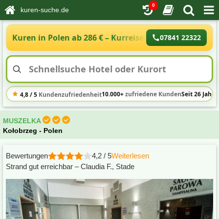
0
kuren-suche.de
Kuren in Polen ab 286 € – Kurreisen Polen an der Os
07841 22322
10.000+
zufriedene Kunden
Seit 26 Jahre
4,8 / 5
Kundenzufriedenheit
MUSZELKA
Kołobrzeg - Polen
Bewertungen
4,2 / 5
Weiterlesen
Strand gut erreichbar – Claudia F., Stade