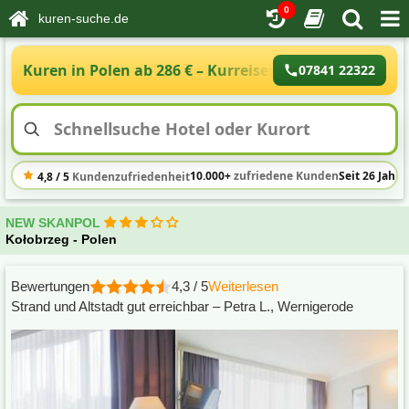
0
kuren-suche.de
Kuren in Polen ab 286 € – Kurreisen Polen an der Os
07841 22322
10.000+
zufriedene Kunden
Seit 26 Jahre
4,8 / 5
Kundenzufriedenheit
NEW SKANPOL
Kołobrzeg - Polen
Bewertungen
4,3 / 5
Weiterlesen
Strand und Altstadt gut erreichbar – Petra L., Wernigerode