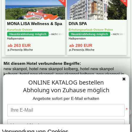
TIP
TIP
MONA LISA Wellness & Spa
DIVA SPA
Kururlaub Ostsee
Erholungsurlaub Ostsee Polen
Haustürabholung möglich
- nicht im Preis
Haustürabholung möglich
- nicht im Preis
Halbpension
Halbpension
ab 263 EUR
ab 280 EUR
p.Person/p.Woche
p.Person/p.Woche
Mit diesem Hotel verbundene Begriffe:
new skanpol, hotel new skanpol kolberg, hotel new skanpol
kolberg, hotel new skanpol, new skanpol kolberg, new skanpol in
✖
kolberg, hotel skanpol kolberg, hotel new skanpol kolberg polen,
ONLINE KATALOG bestellen
hotel new skanpol kołobrzeg, hotel new skanpol polen, hotel new
Abholung von Zuhause möglich
skanpol in kolberg polen.
✔️ HUNDE ERLAUBT gegen gebühr
,
Wellnesshotel an der
Angebote sofort per E-Mail erhalten
Polnische Ostseeküste
,
Unsere TIPP für KURREISEN nach POLEN
,
✔️ BUSREISEN NACH KOLBERG - Haustürabholung möglich
,
✔️
*
KURURLAUB IN KOLBERG POLEN
,
✔️ SONDERANGEBOTE
,
✔️
Matthias hilft
ANREISE mit HAUSTÜRABHOLUNG möglich
,
ANGEBOT
,
✔️
URLAUB IN POLEN HOTELS
,
✔️ POLEN URLAUB OSTSEE
,
✔️
ONLINE KATALOG OSTSEE
,
Verwendung von Cookies.