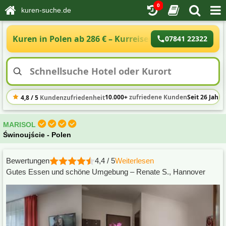
0
kuren-suche.de
Kuren in Polen ab 286 € – Kurreisen Polen an der Os
07841 22322
10.000+
zufriedene Kunden
Seit 26 Jahre
4,8 / 5
Kundenzufriedenheit
MARISOL
Świnoujście - Polen
Bewertungen
4,4 / 5
Weiterlesen
Gutes Essen und schöne Umgebung – Renate S., Hannover