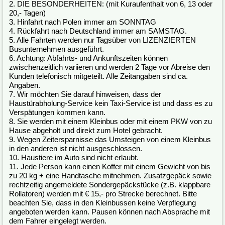
2. DIE BESONDERHEITEN: (mit Kuraufenthalt von 6, 13 oder
20,- Tagen)
3. Hinfahrt nach Polen immer am SONNTAG
4. Rückfahrt nach Deutschland immer am SAMSTAG.
5. Alle Fahrten werden nur Tagsüber von LIZENZIERTEN
Busunternehmen ausgeführt.
6. Achtung: Abfahrts- und Ankunftszeiten können
zwischenzeitlich variieren und werden 2 Tage vor Abreise den
Kunden telefonisch mitgeteilt. Alle Zeitangaben sind ca.
Angaben.
7. Wir möchten Sie darauf hinweisen, dass der
Haustürabholung-Service kein Taxi-Service ist und dass es zu
Verspätungen kommen kann.
8. Sie werden mit einem Kleinbus oder mit einem PKW von zu
Hause abgeholt und direkt zum Hotel gebracht.
9. Wegen Zeitersparnisse das Umsteigen von einem Kleinbus
in den anderen ist nicht ausgeschlossen.
10. Haustiere im Auto sind nicht erlaubt.
11. Jede Person kann einen Koffer mit einem Gewicht von bis
zu 20 kg + eine Handtasche mitnehmen. Zusatzgepäck sowie
rechtzeitig angemeldete Sondergepäckstücke (z.B. klappbare
Rollatoren) werden mit € 15,- pro Strecke berechnet. Bitte
beachten Sie, dass in den Kleinbussen keine Verpflegung
angeboten werden kann. Pausen können nach Absprache mit
dem Fahrer eingelegt werden.